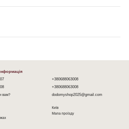
 інформація
407
+380688063008
008
+380688063008
dodomyshop2025@gmail.com
и вам?
Київ
Мапа проїзду
ежах