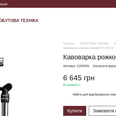
мація
ОБУТОВА ТЕХНІКА
Головна
ПОБУТОВА ТЕХНІКА
Кавоварка рожкова Delonghi EC 685.M
Кавоварка рожко
Артикул: 1184659
Написати відгу
6 645 грн
В наявності
Увійти
для відображення нак
%
Купити
Замовити