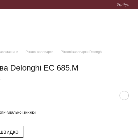
Укр
Рус
Кавомашини
Ріжкові кавоварки
Ріжкові кавоварки Delonghi
ва Delonghi EC 685.M
к
опичувальної знижки
 швидко