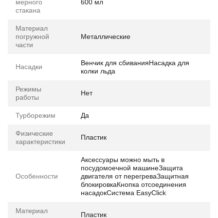
мерного
600 мл
стакана
Материал
погружной
Металлические
части
Венчик для сбиванияНасадка для
Насадки
колки льда
Режимы
Нет
работы
Турборежим
Да
Физические
Пластик
характеристики
Аксессуары можно мыть в
посудомоечной машинеЗащита
Особенности
двигателя от перегреваЗащитная
блокировкаКнопка отсоединения
насадокСистема EasyClick
Материал
Пластик