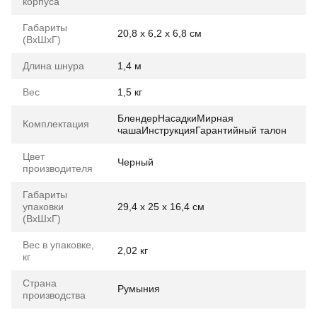
корпуса
Габариты
20,8 х 6,2 х 6,8 см
(ВхШхГ)
Длина шнура
1,4 м
Вес
1,5 кг
БлендерНасадкиМирная
Комплектация
чашаИнструкцияГарантийный талон
Цвет
Черный
производителя
Габариты
упаковки
29,4 х 25 х 16,4 см
(ВхШхГ)
Вес в упаковке,
2,02 кг
кг
Страна
Румыния
производства