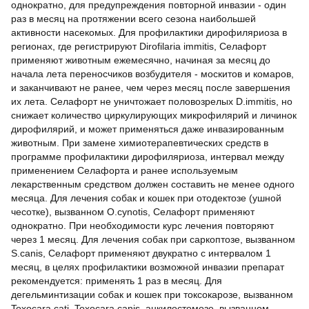
однократно, для предупреждения повторной инвазии - один
раз в месяц на протяжении всего сезона наибольшей
активности насекомых. Для профилактики дирофиляриоза в
регионах, где регистрируют Dirofilaria immitis, Селафорт
применяют животным ежемесячно, начиная за месяц до
начала лета переносчиков возбудителя - москитов и комаров,
и заканчивают не ранее, чем через месяц после завершения
их лета. Селафорт не уничтожает половозрелых D.immitis, но
снижает количество циркулирующих микрофилярий и личинок
дирофилярий, и может применяться даже инвазированным
животным. При замене химиотерапевтических средств в
программе профилактики дирофиляриоза, интервал между
применением Селафорта и ранее используемым
лекарственным средством должен составить не менее одного
месяца. Для лечения собак и кошек при отодектозе (ушной
чесотке), вызванном O.cynotis, Селафорт применяют
однократно. При необходимости курс лечения повторяют
через 1 месяц. Для лечения собак при саркоптозе, вызванном
S.canis, Селафорт применяют двукратно с интервалом 1
месяц, в целях профилактики возможной инвазии препарат
рекомендуется: применять 1 раз в месяц. Для
дегельминтизации собак и кошек при токсокарозе, вызванном
Toxocara cati, Toxocara canis, анкилостомозе, вызванном