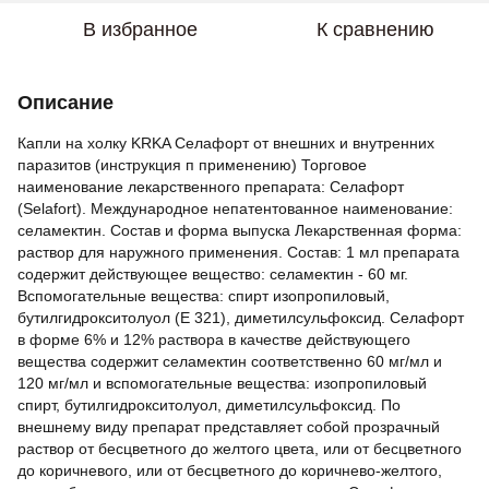
В избранное
К сравнению
Описание
Капли на холку KRKA Селафорт от внешних и внутренних
паразитов (инструкция п применению) Торговое
наименование лекарственного препарата: Селафорт
(Selafort). Международное непатентованное наименование:
селамектин. Состав и форма выпуска Лекарственная форма:
раствор для наружного применения. Состав: 1 мл препарата
содержит действующее вещество: селамектин - 60 мг.
Вспомогательные вещества: спирт изопропиловый,
бутилгидрокситолуол (Е 321), диметилсульфоксид. Селафорт
в форме 6% и 12% раствора в качестве действующего
вещества содержит селамектин соответственно 60 мг/мл и
120 мг/мл и вспомогательные вещества: изопропиловый
спирт, бутилгидрокситолуол, диметилсульфоксид. По
внешнему виду препарат представляет собой прозрачный
раствор от бесцветного до желтого цвета, или от бесцветного
до коричневого, или от бесцветного до коричнево-желтого,