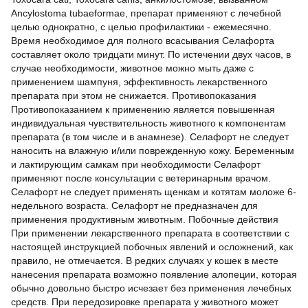
Ancylostoma tubaeformae, препарат применяют с лечебной
целью однократно, с целью профилактики - ежемесячно.
Время необходимое для полного всасывания Селафорта
составляет около тридцати минут. По истечении двух часов, в
случае необходимости, животное можно мыть даже с
применением шампуня, эффективность лекарственного
препарата при этом не снижается. Противопоказания
Противопоказанием к применению является повышенная
индивидуальная чувствительность животного к компонентам
препарата (в том числе и в анамнезе). Селафорт не следует
наносить на влажную и/или поврежденную кожу. Беременным
и лактирующим самкам при необходимости Селафорт
применяют после консультации с ветеринарным врачом.
Селафорт не следует применять щенкам и котятам моложе 6-
недельного возраста. Селафорт не предназначен для
применения продуктивным животным. Побочные действия
При применении лекарственного препарата в соответствии с
настоящей инструкцией побочных явлений и осложнений, как
правило, не отмечается. В редких случаях у кошек в месте
нанесения препарата возможно появление алопеции, которая
обычно довольно быстро исчезает без применения лечебных
средств. При передозировке препарата у животного может