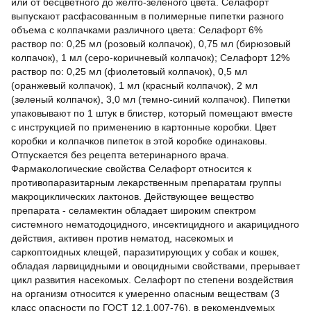
или от бесцветного до желто-зеленого цвета. Селафорт
выпускают расфасованным в полимерные пипетки разного
объема с колпачками различного цвета: Селафорт 6%
раствор по: 0,25 мл (розовый колпачок), 0,75 мл (бирюзовый
колпачок), 1 мл (серо-коричневый колпачок); Селафорт 12%
раствор по: 0,25 мл (фиолетовый колпачок), 0,5 мл
(оранжевый колпачок), 1 мл (красный колпачок), 2 мл
(зеленый колпачок), 3,0 мл (темно-синий колпачок). Пипетки
упаковывают по 1 штук в блистер, который помещают вместе
с инструкцией по применению в картонные коробки. Цвет
коробки и колпачков пипеток в этой коробке одинаковы.
Отпускается без рецепта ветеринарного врача.
Фармакологические свойства Селафорт относится к
противопаразитарным лекарственным препаратам группы
макроциклических лактонов. Действующее вещество
препарата - селамектин обладает широким спектром
системного нематодоцидного, инсектицидного и акарицидного
действия, активен против нематод, насекомых и
саркоптоидных клещей, паразитирующих у собак и кошек,
обладая ларвицидными и овоцидными свойствами, прерывает
цикл развития насекомых. Селафорт по степени воздействия
на организм относится к умеренно опасным веществам (3
класс опасности по ГОСТ 12.1.007-76), в рекомендуемых