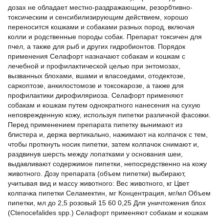
дозах не обладает местно-раздражающим, резорбтивно-
токсическим и сенсибилизирующим действием, хорошо
переносится кошками и собаками разных пород, включая
колли и родственные породы собак. Препарат токсичен для
пчел, а также для рыб и других гидробионтов. Порядок
применения Селафорт назначают собакам и кошкам с
лечебной и профилактической целью при энтомозах,
вызванных блохами, вшами и власоедами, отодектозе,
саркоптозе, анкилостомозе и токсокарозе, а также для
профилактики дирофиляриоза. Селафорт применяют
собакам и кошкам путем однократного нанесения на сухую
неповрежденную кожу, используя пипетки различной фасовки.
Перед применением препарата пипетку вынимают из
блистера и, держа вертикально, нажимают на колпачок с тем,
чтобы проткнуть носик пипетки, затем колпачок снимают и,
раздвинув шерсть между лопатками у основания шеи,
выдавливают содержимое пипетки, непосредственно на кожу
животного. Дозу препарата (объем пипетки) выбирают,
учитывая вид и массу животного: Вес животного, кг Цвет
колпачка пипетки Селамектин, мг Концентрация, мг/мл Объем
пипетки, мл до 2,5 розовый 15 60 0,25 Для уничтожения блох
(Ctenocefalides spp.) Селафорт применяют собакам и кошкам