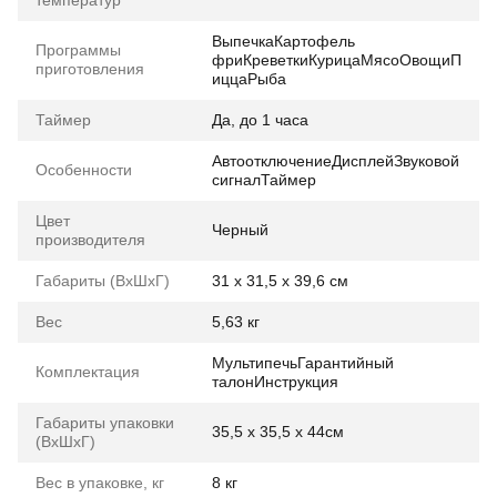
ВыпечкаКартофель
Программы
фриКреветкиКурицаМясоОвощиП
приготовления
иццаРыба
Таймер
Да, до 1 часа
АвтоотключениеДисплейЗвуковой
Особенности
сигналТаймер
Цвет
Черный
производителя
Габариты (ВхШхГ)
31 x 31,5 x 39,6 см
Вес
5,63 кг
МультипечьГарантийный
Комплектация
талонИнструкция
Габариты упаковки
35,5 х 35,5 х 44см
(ВхШхГ)
Вес в упаковке, кг
8 кг