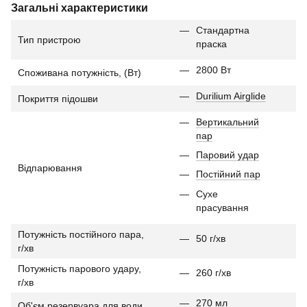
Загальні характеристики
Стандартна
Тип пристрою
праска
2800 Вт
Споживана потужність, (Вт)
Durilium Airglide
Покриття підошви
Вертикальний
пар
Паровий удар
Відпарювання
Постійний пар
Сухе
прасування
Потужність постійного пара,
50 г/хв
г/хв
Потужність парового удару,
260 г/хв
г/хв
270 мл
Об'єм резервуара для води