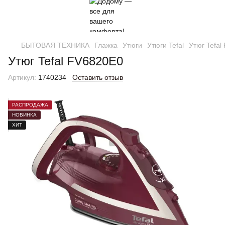
БЫТОВАЯ ТЕХНИКА
Глажка
Утюги
Утюги Tefal
Утюг Tefal
Утюг Tefal FV6820E0
Артикул:
1740234
Оставить отзыв
РАСПРОДАЖА
НОВИНКА
ХИТ