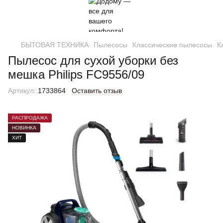
БЫТОВАЯ ТЕХНИКА
Пылесосы
Классические пылесосы
К
Пылесос для сухой уборки без
мешка Philips FC9556/09
Артикул:
1733864
Оставить отзыв
РАСПРОДАЖА
НОВИНКА
ХИТ