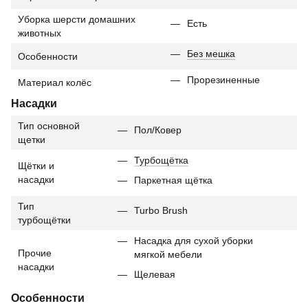
Уборка шерсти домашних
Есть
животных
Без мешка
Особенности
Прорезиненные
Материал колёс
Насадки
Тип основной
Пол/Ковер
щетки
Турбощётка
Щётки и
насадки
Паркетная щётка
Тип
Turbo Brush
турбощётки
Насадка для сухой уборки
Прочие
мягкой мебели
насадки
Щелевая
Особенности