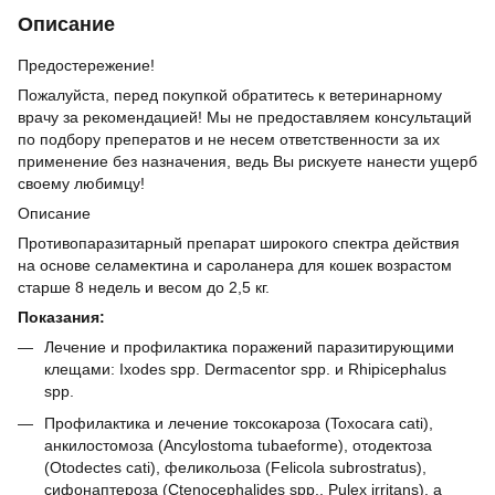
Описание
Предостережение!
Пожалуйста, перед покупкой обратитесь к ветеринарному
врачу за рекомендацией! Мы не предоставляем консультаций
по подбору преператов и не несем ответственности за их
применение без назначения, ведь Вы рискуете нанести ущерб
своему любимцу!
Описание
Противопаразитарный препарат широкого спектра действия
на основе селамектина и сароланера для кошек возрастом
старше 8 недель и весом до 2,5 кг.
Показания:
Лечение и профилактика поражений паразитирующими
клещами: Ixodes spp. Dermacentor spp. и Rhipicephalus
spp.
Профилактика и лечение токсокароза (Toxocara cati),
анкилостомоза (Ancylostoma tubaeforme), отодектоза
(Otodectes cati), феликольоза (Felicola subrostratus),
сифонаптероза (Ctenocephalides spp., Pulex irritans), a