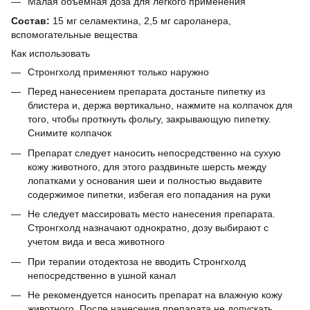
Малая объемная доза для легкого применения
Состав:
15 мг селамектина, 2,5 мг сароланера,
вспомогательные вещества
Как использовать
Стронгхолд применяют только наружно
Перед нанесением препарата достаньте пипетку из
блистера и, держа вертикально, нажмите на колпачок для
того, чтобы проткнуть фольгу, закрывающую пипетку.
Снимите колпачок
Препарат следует наносить непосредственно на сухую
кожу животного, для этого раздвиньте шерсть между
лопатками у основания шеи и полностью выдавите
содержимое пипетки, избегая его попадания на руки
Не следует массировать место нанесения препарата.
Стронгхолд назначают однократно, дозу выбирают с
учетом вида и веса животного
При терапии отодектоза не вводить Стронгхолд
непосредственно в ушной канал
Не рекомендуется наносить препарат на влажную кожу
животного. После нанесения препарата не допускать