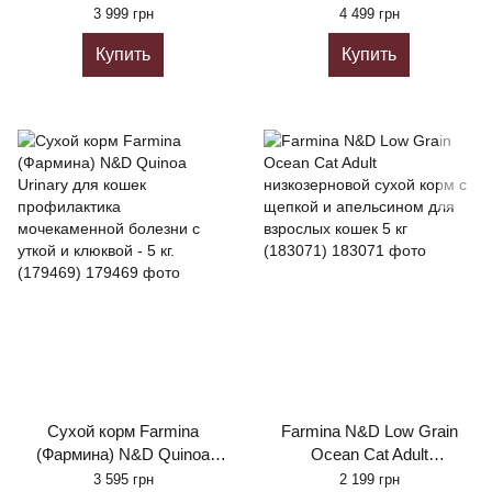
Selection Lamb Neutered з
3 999 грн
4 499 грн
ягням та тропічними
Купить
Купить
фруктами 10 кг
(8010276042149)
Сухой корм Farmina
Farmina N&D Low Grain
(Фармина) N&D Quinoa
Ocean Cat Adult
Urinary для кошек
низкозерновой сухой корм
3 595 грн
2 199 грн