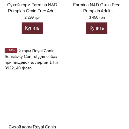
Сухой корм Farmina N&D
Farmina N&D Gгain Free
Pumpkin Grain Free Adult
Pumpkin Adult
Mini Lamb & Blueberry 7 кг
Medium&Maxi Lamb &
2 299 грн
3 450 грн
Blueberry беззерновой корм
Купить
Купить
для собак средних и
больших пород з ягнем и
черникой 12 кг
−14%
Сухой корм Royal Canin