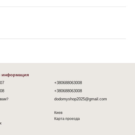
я информация
407
+380688063008
008
+380688063008
dodomyshop2025@gmail.com
 вам?
Киев
Карта проезда
х