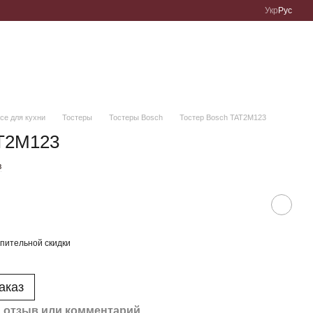
Укр
Рус
се для кухни
Тостеры
Тостеры Bosch
Тостер Bosch TAT2M123
AT2M123
в
пительной скидки
аказ
 отзыв или комментарий