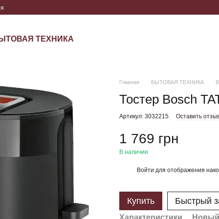
ия
ЫТОВАЯ ТЕХНИКА
Главная
БЫТОВАЯ ТЕХНИКА
В
Тостер Bosch T
Артикул: 3032215
Оставить отзы
1 769 грн
В наличии
Войти
для отображения нако
%
Купить
Быстрый з
Характеристики
Новый