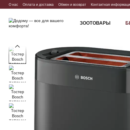
Перейти к основному контенту
О нас
Оплата и доставка
Обмен и возврат
Контактная информац
ЗООТОВАРЫ
Б