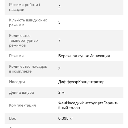
Режими роботи і
2
насадки
Кількість швидкісних
3
режимів
Количество
температурных
7
режимов
Режими
Бережная сушкаИонизация
Количество насадок
2
в комплекте
Насадки
ДиффузорКонцентратор
Длина шнура
2 м
ФенНасадкиИнструкцияГаранти
Комплектация
йный талон
Вес
0,395 кг