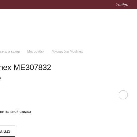
Укр
Рус
се для кухни
Мясорубки
Мясорубки Moulinex
inex ME307832
в
пительной скидки
аказ