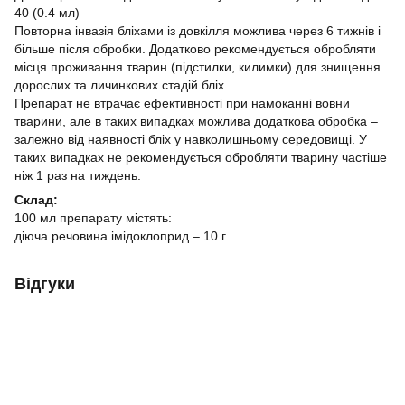
40 (0.4 мл)
Повторна інвазія бліхами із довкілля можлива через 6 тижнів і
більше після обробки. Додатково рекомендується обробляти
місця проживання тварин (підстилки, килимки) для знищення
дорослих та личинкових стадій бліх.
Препарат не втрачає ефективності при намоканні вовни
тварини, але в таких випадках можлива додаткова обробка –
залежно від наявності бліх у навколишньому середовищі. У
таких випадках не рекомендується обробляти тварину частіше
ніж 1 раз на тиждень.
Склад:
100 мл препарату містять:
діюча речовина імідоклоприд – 10 г.
Відгуки