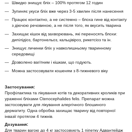
Швидко знищує бліх – 100% протягом 12 годин
Зупиняє укуси бліх вже через 3-5 хвилин після нанесення
Працює контактно, а не системно – блоха гине від контакту
з діючою речовиною, а не після того, як вкусить тварина
Захищає кішок від захворювань, які переносять блохи:
дипілідіоз, бартонельоз, кальцівіроз, рикетсіоз та ін.
Знищує личинки бліх у навколишньому тваринному
середовищі
Дозволено вагітним і кішкам, що годують.
Можна застосовувати кошеням з 8-тижневого віку
Застосування:
Профілактика та лікування котів та декоративних кроликів при
ураженні бліхами Ctenocephalides felis. Препарат можна
застосовувати для лікування алергічного блошиного
дерматиту. Одна обробка захищає тварину від повторної
інвазії протягом 4 тижнів.
Дозування:
Для тварин вагою до 4 кг застосовують 1 піпетку Адвантейдж