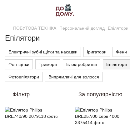
ПОБУТОВА ТЕХНІКА
Персональний догляд
Епілятори
Епілятори
Електричні зубні щітки та насадки
Іригатори
Фени
Фен-щітки
Тримери
Електробритви
Епілятори
Фотоепілятори
Випрямлячі для волосся
Фільтр
За популярністю