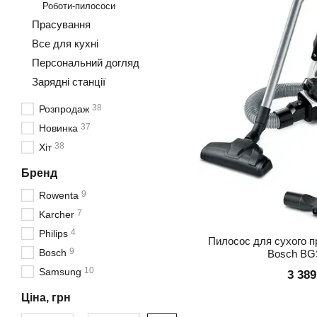
Роботи-пилососи
Прасування
Все для кухні
Персональний догляд
Зарядні станції
38
Розпродаж
37
Новинка
38
Хіт
Бренд
9
Rowenta
7
Karcher
4
Philips
Пилосос для сухого п
9
Bosch
Bosch BG
10
Samsung
3 389
Ціна, грн