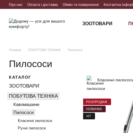
Перейти до основного контенту
Про нас
Оплата і доставка
Обмін та повернення
Контактна інфор
ЗООТОВАРИ
П
Головна
ПОБУТОВА ТЕХНІКА
Пилососи
Пилососи
КАТАЛОГ
Класичні пилосос
ЗООТОВАРИ
ПОБУТОВА ТЕХНІКА
РОЗПРОДАЖ
Кавомашини
НОВИНКА
Пилососи
ХІТ
Класичні пилососи
Ручні пилососи