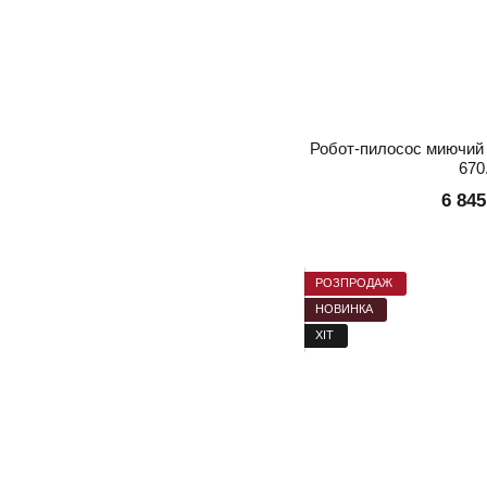
Робот-пилосос миючий 
670
6 845
РОЗПРОДАЖ
НОВИНКА
ХІТ