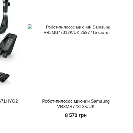
CS71HYG2
Робот-пилосос миючий Samsung
VR3MB77312K/UK
8 570 грн