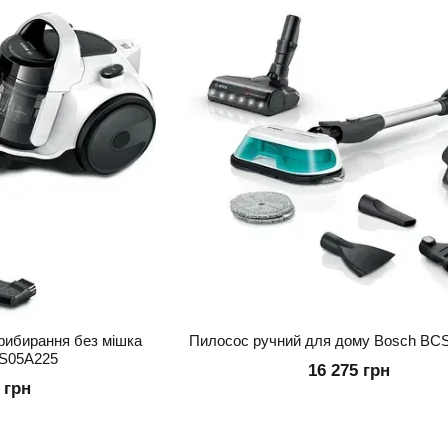
рибирання без мішка
Пилосос ручний для дому Bosch B
S05A225
16 275 грн
 грн