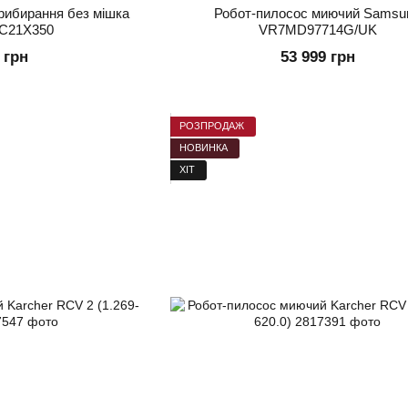
рибирання без мішка
Робот-пилосос миючий Samsu
C21X350
VR7MD97714G/UK
 грн
53 999 грн
РОЗПРОДАЖ
НОВИНКА
ХІТ