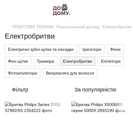
ПОБУТОВА ТЕХНІКА
Персональний догляд
Електробритви
Електробритви
Електричні зубні щітки та насадки
Іригатори
Фени
Фен-щітки
Тримери
Електробритви
Епілятори
Фотоепілятори
Випрямлячі для волосся
Фільтр
За популярністю