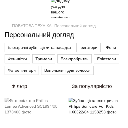
ПОБУТОВА ТЕХНІКА
Персональний догляд
Персональний догляд
Електричні зубні щітки та насадки
Іригатори
Фени
Фен-щітки
Тримери
Електробритви
Епілятори
Фотоепілятори
Випрямлячі для волосся
Фільтр
За популярністю