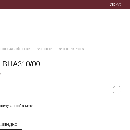
Укр
Рус
ерсональний догляд
Фен-щітки
Фен-щітки Philips
s BHA310/00
к
опичувальної знижки
 швидко