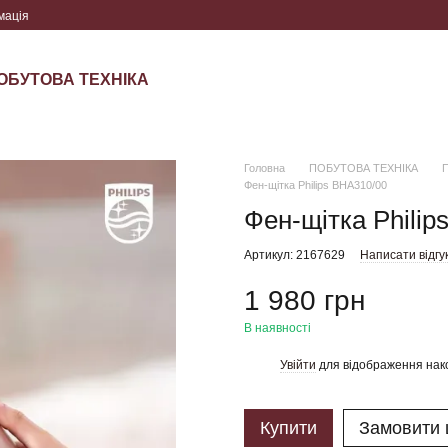
мація
ОБУТОВА ТЕХНІКА
Головна
ПОБУТОВА ТЕХНІКА
П
Фен-щітка Philips BHA310/00
Фен-щітка Philip
Артикул: 2167629
Написати відгу
1 980 грн
В наявності
Увійти
для відображення нак
%
Купити
Замовити