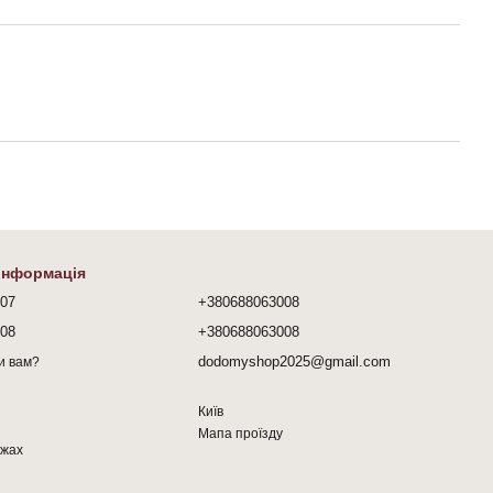
 інформація
407
+380688063008
008
+380688063008
dodomyshop2025@gmail.com
и вам?
Київ
Мапа проїзду
ежах