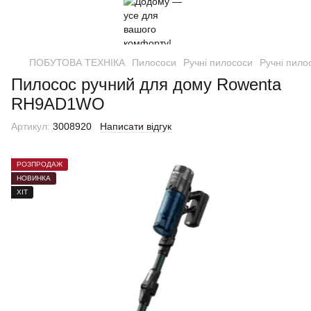
ПОБУТОВА ТЕХНІКА
Пилососи
Ручні пилососи
Ручні пило
Пилосос ручний для дому Rowenta
RH9AD1WO
Артикул:
3008920
Написати відгук
РОЗПРОДАЖ
НОВИНКА
ХІТ