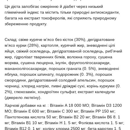
Ця дієта запобігає ожирінню й діабет через низький
глікемічний індекс та містить тільки природні антиоксиданти,
багата на екстракт токоферолів, які сприяють природному
збереженню продукту.
Склад: свіже куряче м'ясо без кісток (30%), дегідратоване
м'ясо курки (28%), картопля, курячий жир, зневоднені цілі
яйця, свіжий оселедець, дегідратованой оселедець, риб'ячий
жир, гідролізат тваринних білків, волокна гороху, сушена
морква, сушена люцерна, інулін, фруктоолігосахариди,
мананоолігосахариди, порошок граната (0. 5%), зневоднені
яблука, порошок шпинату, подорожник (0. 3%), порошок
смородини, дегідратований солодкий апельсин, порошок
чорниці, хлорид натрію, пивні дріжджі сухі, корінь куркуми (0.
2%), глюкозамін, хондроїтин сульфат, екстракт календули
(джерело лютеїну).
Харчові добавки на кг. : Вітамін А 18 000 МО; Вітамін D3 1200
МО; Вітамін Е 600 мг; Вітамін С 300 мг; Вітамін РР 150 мг;
Пантотенова кислота 50 мг; Вітамін В2 20 мг; Вітамін В6 8. 1
мг; Вітамін В1 10 мг; Вітамін Н 1. 5 мг; Фолієва кислота 1. 5 мг;
Вітамін В12 0. 1 мг; холіну хлорид 2500 мг; бета-каротин 1. 5