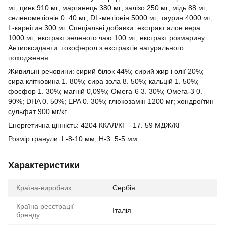
мг; цинк 910 мг; марганець 380 мг; залізо 250 мг; мідь 88 мг;
селенометіонін 0. 40 мг; DL-метіонін 5000 мг; таурин 4000 мг;
L-карнітин 300 мг. Спеціальні добавки: екстракт алое вера
1000 мг; екстракт зеленого чаю 100 мг; екстракт розмарину.
Антиоксиданти: токоферол з екстрактів натурального
походження.
Живильні речовини: сирий білок 44%; сирий жир і олії 20%;
сира клітковина 1. 80%; сира зола 8. 50%; кальцій 1. 50%;
фосфор 1. 30%; магній 0,09%; Омега-6 3. 30%; Омега-3 0.
90%; DHA 0. 50%; EPA 0. 30%; глюкозамін 1200 мг; хондроїтин
сульфат 900 мг/кг.
Енергетична цінність: 4204 ККАЛ/КГ - 17. 59 МДЖ/КГ
Розмір гранули: L-8-10 мм, H-3. 5-5 мм.
Характеристики
Країна-виробник
Сербія
Країна реєстрації
Італія
бренду