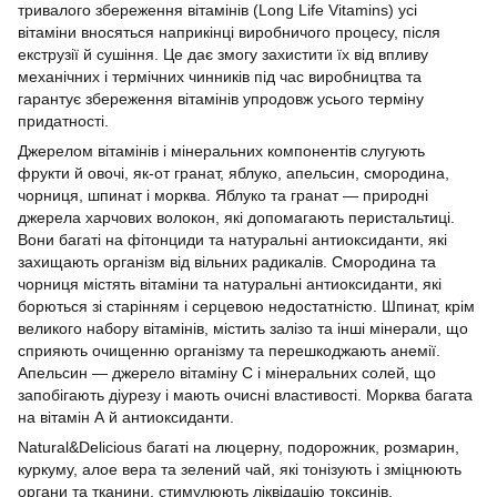
тривалого збереження вітамінів (Long Life Vitamins) усі
вітаміни вносяться наприкінці виробничого процесу, після
екструзії й сушіння. Це дає змогу захистити їх від впливу
механічних і термічних чинників під час виробництва та
гарантує збереження вітамінів упродовж усього терміну
придатності.
Джерелом вітамінів і мінеральних компонентів слугують
фрукти й овочі, як-от гранат, яблуко, апельсин, смородина,
чорниця, шпинат і морква. Яблуко та гранат — природні
джерела харчових волокон, які допомагають перистальтиці.
Вони багаті на фітонциди та натуральні антиоксиданти, які
захищають організм від вільних радикалів. Смородина та
чорниця містять вітаміни та натуральні антиоксиданти, які
борються зі старінням і серцевою недостатністю. Шпинат, крім
великого набору вітамінів, містить залізо та інші мінерали, що
сприяють очищенню організму та перешкоджають анемії.
Апельсин — джерело вітаміну С і мінеральних солей, що
запобігають діурезу і мають очисні властивості. Морква багата
на вітамін А й антиоксиданти.
Natural&Delicious багаті на люцерну, подорожник, розмарин,
куркуму, алое вера та зелений чай, які тонізують і зміцнюють
органи та тканини, стимулюють ліквідацію токсинів.