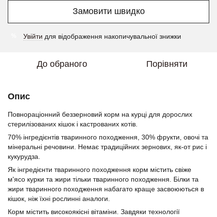
Замовити швидко
Увійти
для відображення накопичувальної знижки
%
До обраного
Порівняти
Опис
Повнораціонний беззерновий корм на курці для дорослих
стерилізованих кішок і кастрованих котів.
70% інгредієнтів тваринного походження, 30% фрукти, овочі та
мінеральні речовини. Немає традиційних зернових, як-от рис і
кукурудза.
Як інгредієнти тваринного походження корм містить свіже
м'ясо курки та жири тільки тваринного походження. Білки та
жири тваринного походження набагато краще засвоюються в
кішок, ніж їхні рослинні аналоги.
Корм містить високоякісні вітаміни. Завдяки технології