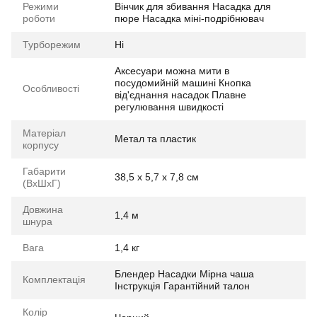
Режими
Вінчик для збивання Насадка для
роботи
пюре Насадка міні-подрібнювач
Турборежим
Ні
Аксесуари можна мити в
посудомийній машині Кнопка
Особливості
від'єднання насадок Плавне
регулювання швидкості
Матеріал
Метал та пластик
корпусу
Габарити
38,5 x 5,7 x 7,8 см
(ВхШхГ)
Довжина
1,4 м
шнура
Вага
1,4 кг
Блендер Насадки Мірна чаша
Комплектація
Інструкція Гарантійний талон
Колір