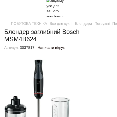
ПОБУТОВА ТЕХНІКА
Все для кухні
Блендери
Погружні
По
Блендер заглибний Bosch
MSM4B624
Артикул:
3037817
Написати відгук