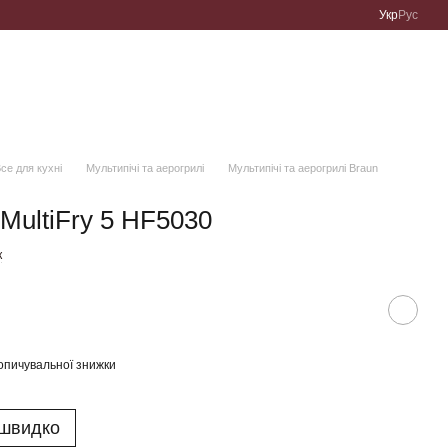
Укр
Рус
се для кухні
Мультипічі та аерогрилі
Мультипічі та аерогрилі Braun
MultiFry 5 HF5030
к
опичувальної знижки
 швидко