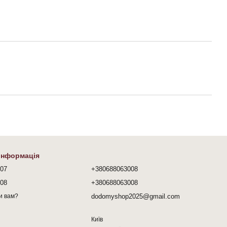
 інформація
407
+380688063008
008
+380688063008
dodomyshop2025@gmail.com
и вам?
Київ