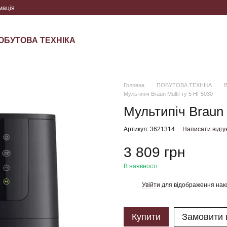
мація
ОБУТОВА ТЕХНІКА
Головна
ПОБУТОВА ТЕХНІКА
В
Мультипіч Braun MultiFry 5 HF5030
Мультипіч Braun 
Артикул: 3621314
Написати відгу
3 809 грн
В наявності
Увійти
для відображення нак
%
Купити
Замовити