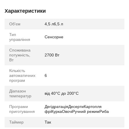
Характеристики
Об'єм
4,5 л6,5 л
Тип
Сенсорне
управління
Споживана
потужність,
2700 Вт
Вт
Кількість
автоматичних
6
програм
Діапазон
від 40°С до 200°С
температур
Програми
ДегідратаціяДесертиКартопля
приготування
фріКуркаОвочіРучний режимРиба
Таймер
Так