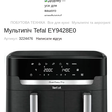
ПОБУТОВА ТЕХНІКА
Все для кухні
Мультипічі та аерогрилі
Мультипіч Tefal EY9428E0
Артикул:
3224476
Написати відгук