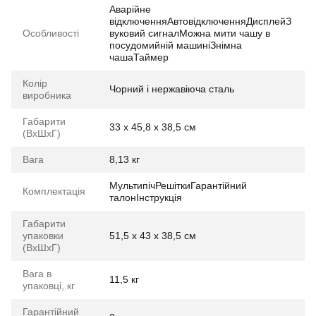
Аварійне
відключенняАвтовідключенняДисплейЗ
Особливості
вуковий сигналМожна мити чашу в
посудомийній машиніЗнімна
чашаТаймер
Колір
Чорний і нержавіюча сталь
виробника
Габарити
33 х 45,8 х 38,5 см
(ВхШхГ)
Вага
8,13 кг
МультипічРешіткиГарантійний
Комплектація
талонІнструкція
Габарити
упаковки
51,5 x 43 x 38,5 см
(ВхШхГ)
Вага в
11,5 кг
упаковці, кг
Гарантійний