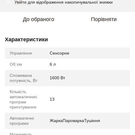
Увійти
для відображення накопичувальної знижки
%
До обраного
Порівняти
Характеристики
Управління
Сенсорне
Об`єм
6 л
Споживана
1600 Вт
потужність, Вт
Кількість
автоматичних
13
програм
приготування
Автоматичні
ЖаркаПароваркаТушіння
програми
Можливість