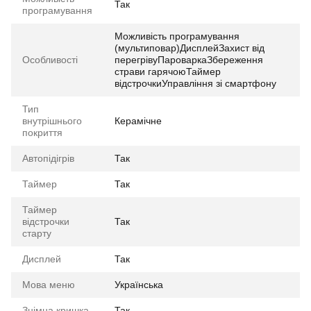
Так
програмування
Можливість програмування
(мультиповар)ДисплейЗахист від
Особливості
перегрівуПароваркаЗбереження
страви гарячоюТаймер
відстрочкиУправління зі смартфону
Тип
внутрішнього
Керамічне
покриття
Автопідігрів
Так
Таймер
Так
Таймер
відстрочки
Так
старту
Дисплей
Так
Мова меню
Українська
Знімна кришка
Так