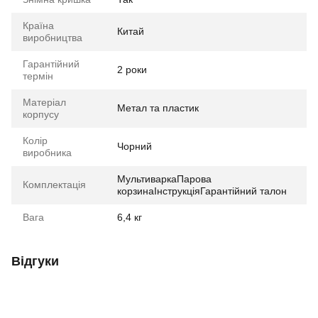
Країна
Китай
виробництва
Гарантійний
2 роки
термін
Матеріал
Метал та пластик
корпусу
Колір
Чорний
виробника
МультиваркаПарова
Комплектація
корзинаІнструкціяГарантійний талон
Вага
6,4 кг
Відгуки