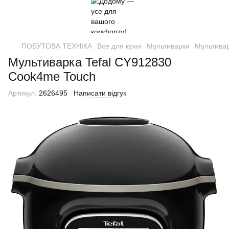
ПОБУТОВА ТЕХНІКА
Все для кухні
Мультиварки
Мультивар
Мультиварка Tefal CY912830
Cook4me Touch
Артикул:
2626495
Написати відгук