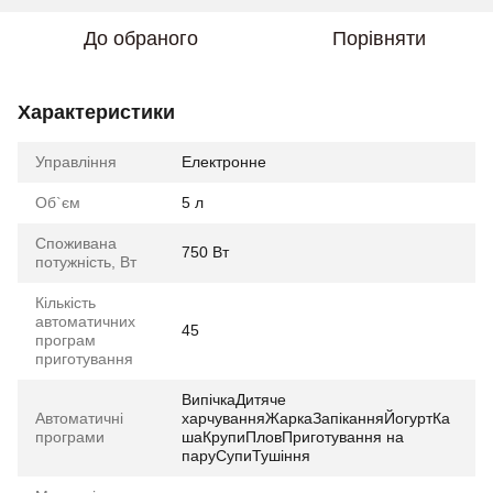
До обраного
Порівняти
Характеристики
Управління
Електронне
Об`єм
5 л
Споживана
750 Вт
потужність, Вт
Кількість
автоматичних
45
програм
приготування
ВипічкаДитяче
Автоматичні
харчуванняЖаркаЗапіканняЙогуртКа
програми
шаКрупиПловПриготування на
паруСупиТушіння