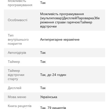
Можливість
Так
програмування
Можливість програмування
(мультиповар)ДисплейПароваркаЗбе
Особливості
реження страви гарячоюТаймер
відстрочки
Тип
внутрішнього
Антипригарне керамічне
покриття
Автопідігрів
Так
Таймер
Так
Таймер
відстрочки
Так, до 24 годин
старту
Дисплей
Так
Мова меню
Українська
Книга рецептів
Так, 79 рецептів