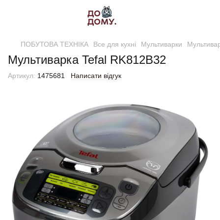
ПОБУТОВА ТЕХНІКА
Все для кухні
Мультиварки
Мультивар
Мультиварка Tefal RK812B32
Артикул:
1475681
Написати відгук