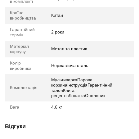
в комплекті
Країна
Китай
виробництва
Гарантійний
2 роки
термін
Матеріал
Метал та пластик
корпусу
Колір
Нержавіюча сталь
виробника
МультиваркаПарова
корзинаІнструкціяГарантійний
Комплектація
талонКнига
рецептівЛопаткаОполоник
Вага
4,6 кг
Відгуки