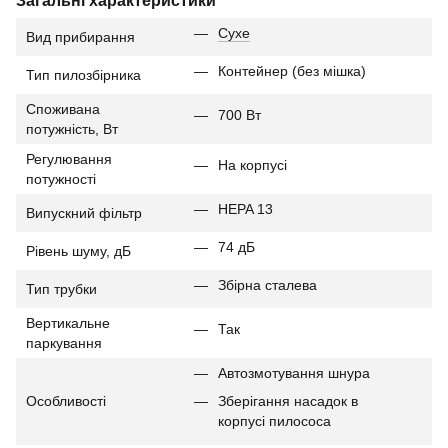
Сухе
Вид прибирання
Контейнер (без мішка)
Тип пилозбірника
Споживана
700 Вт
потужність, Вт
Регулювання
На корпусі
потужності
HEPA 13
Випускний фільтр
74 дБ
Рівень шуму, дБ
Збірна сталева
Тип трубки
Вертикальне
Так
паркування
Автозмотування шнура
Особливості
Зберігання насадок в
корпусі пилососа