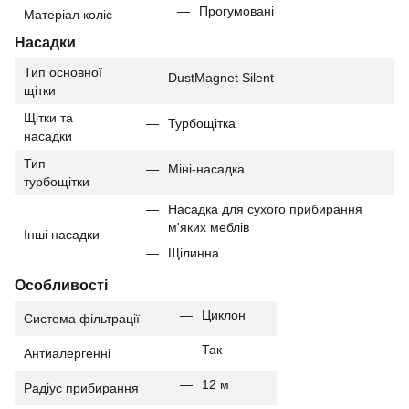
Прогумовані
Матеріал коліс
Насадки
Тип основної
DustMagnet Silent
щітки
Щітки та
Турбощітка
насадки
Тип
Міні-насадка
турбощітки
Насадка для сухого прибирання
м'яких меблів
Інші насадки
Щілинна
Особливості
Циклон
Система фільтрації
Так
Антиалергенні
12 м
Радіус прибирання