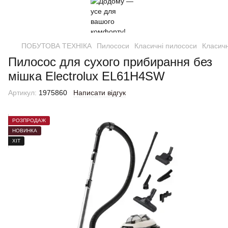
ПОБУТОВА ТЕХНІКА
Пилососи
Класичні пилососи
Класичн
Пилосос для сухого прибирання без
мішка Electrolux EL61H4SW
Артикул:
1975860
Написати відгук
РОЗПРОДАЖ
НОВИНКА
ХІТ