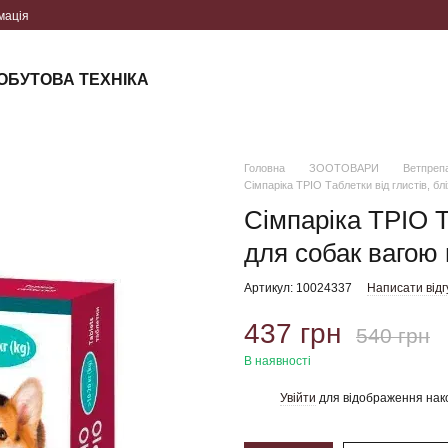
мація
ОБУТОВА ТЕХНІКА
Головна
ЗООТОВАРИ
Ветпреп
Сімпаріка ТРІО Таблетки від глистів, бліх
Сімпаріка ТРІО Та
для собак вагою в
Артикул: 10024337
Написати відг
437 грн
540 грн
В наявності
Увійти
для відображення нак
%