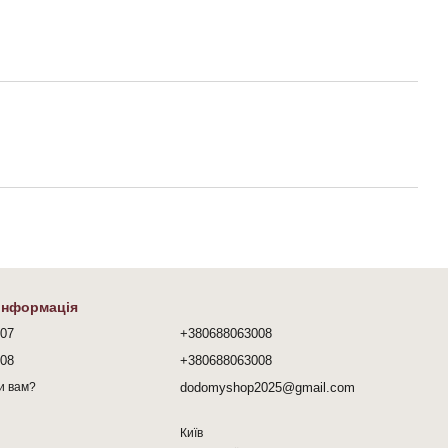
 інформація
407
+380688063008
008
+380688063008
dodomyshop2025@gmail.com
и вам?
Київ