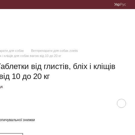
Укр
Рус
арати для собак
Ветпрепарати для собак zoetis
 і кліщів для собак вагою від 10 до 20 кг
блетки від глистів, бліх і кліщів
ід 10 до 20 кг
ук
опичувальної знижки