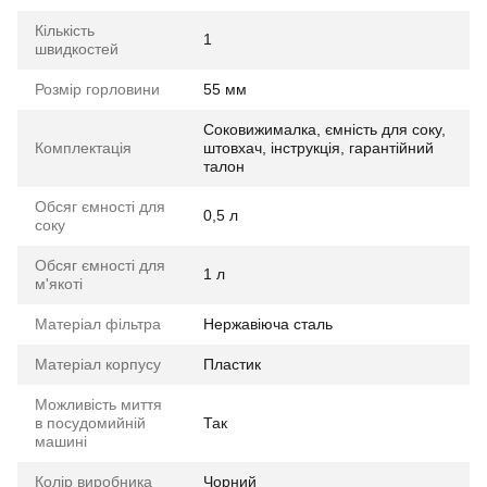
Кількість
1
швидкостей
Розмір горловини
55 мм
Соковижималка, ємність для соку,
Комплектація
штовхач, інструкція, гарантійний
талон
Обсяг ємності для
0,5 л
соку
Обсяг ємності для
1 л
м'якоті
Матеріал фільтра
Нержавіюча сталь
Матеріал корпусу
Пластик
Можливість миття
в посудомийній
Так
машині
Колір виробника
Чорний