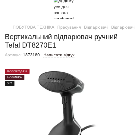
ПОБУТОВА ТЕХНІКА
Прасування
Відпарювачі
Відпарювачі
Вертикальний відпарювач ручний
Tefal DT8270E1
Артикул:
1873180
Написати відгук
РОЗПРОДАЖ
НОВИНКА
ХІТ