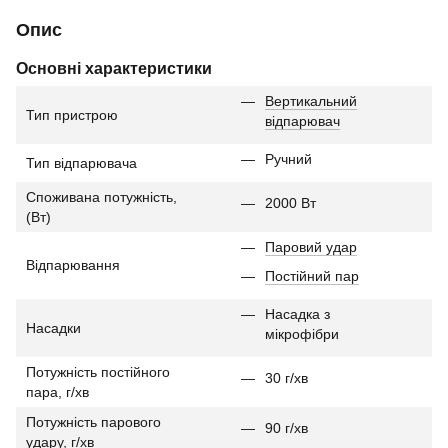
Опис
Основні характеристики
Вертикальний
Тип пристрою
відпарювач
Ручний
Тип відпарювача
Споживана потужність,
2000 Вт
(Вт)
Паровий удар
Відпарювання
Постійний пар
Насадка з
Насадки
мікрофібри
Потужність постійного
30 г/хв
пара, г/хв
Потужність парового
90 г/хв
удару, г/хв