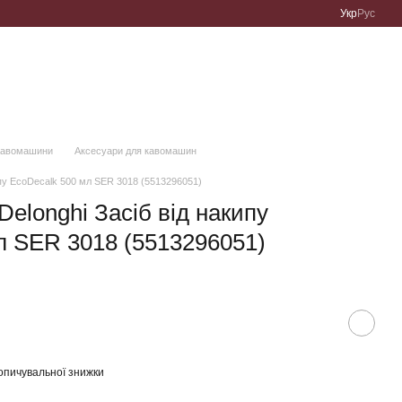
Укр
Рус
Кавомашини
Аксесуари для кавомашин
кипу EcoDecalk 500 мл SER 3018 (5513296051)
Delonghi Засіб від накипу
л SER 3018 (5513296051)
опичувальної знижки