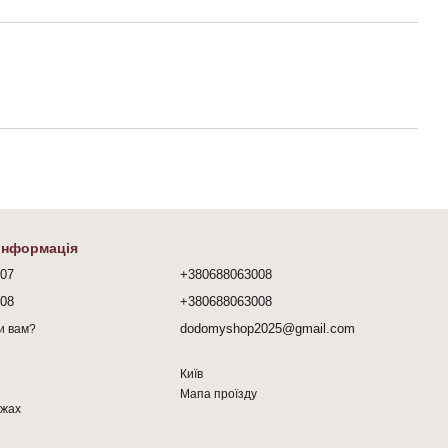
 інформація
407
+380688063008
008
+380688063008
dodomyshop2025@gmail.com
и вам?
Київ
Мапа проїзду
ежах