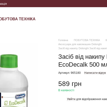
мація
ОБУТОВА ТЕХНІКА
Головна
ПОБУТОВА ТЕХНІКА
Аксесуари для кавомашин Delonghi
Засіб від накипу Delonghi Засіб від на
Засіб від накипу 
EcoDecalk 500 м
Артикул: 965180
Написати відгук
589 грн
В наявності
Увійти
для відображення нак
%