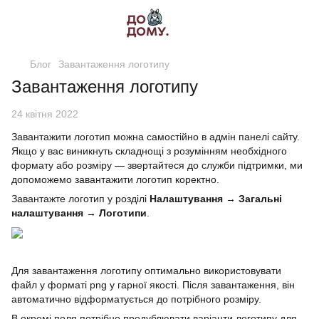
Блог
Завантаження логотипу
Завантаження логотипу
24 квітня 2022
Завантажити логотип можна самостійно в адмін панелі сайту.
Якщо у вас виникнуть складнощі з розумінням необхідного
формату або розміру — звертайтеся до служби підтримки, ми
допоможемо завантажити логотип коректно.
Завантажте логотип у розділі
Налаштування → Загальні
налаштування → Логотипи
.
Для завантаження логотипу оптимально використовувати
файл у форматі png у гарної якості. Після завантаження, він
автоматично відформатується до потрібного розміру.
В окремі поля потрібно продублювати варіанти логотипу для